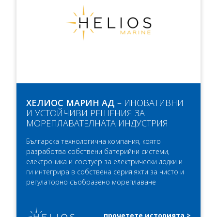
ХЕЛИОС МАРИН АД
– ИНОВАТИВНИ
И УСТОЙЧИВИ РЕШЕНИЯ ЗА
МОРЕПЛАВАТЕЛНАТА ИНДУСТРИЯ
Българска технологична компания, която
разработва собствени батерийни системи,
електроника и софтуер за електрически лодки и
ги интегрира в собствена серия яхти за чисто и
регулаторно съобразено мореплаване
прочетете историята